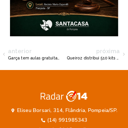
anterior
próxima
Garça tem aulas gratuitas de natação gratuitas com piscina aquecida
Queiroz distribui 510 kits alimentação para alunos
Eliseu Borsari, 314, Flândria, Pompeia/SP.
(14) 991985343