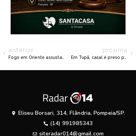
anterior
próxima
Fogo em Oriente assusta moradores
Em Tupã, casal é preso por tráfico de drogas
Eliseu Borsari, 314, Flândria, Pompeia/SP.
(14) 991985343
siteradar014@gmail.com