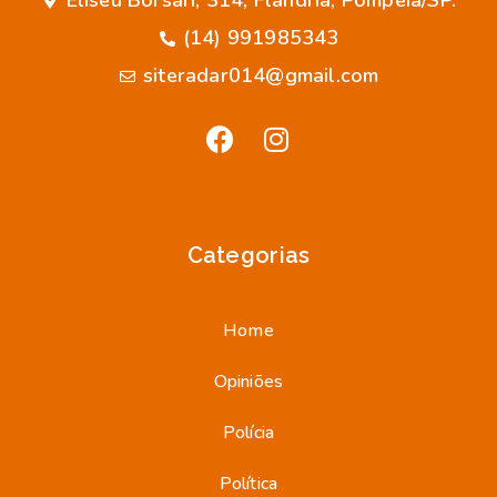
Eliseu Borsari, 314, Flândria, Pompeia/SP.
(14) 991985343
siteradar014@gmail.com
Categorias
Home
Opiniões
Polícia
Política