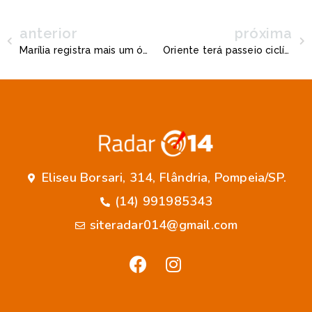
anterior
próxima
Marília registra mais um óbito por covid-19 e chega a 949
Oriente terá passeio ciclístico e caminhada neste sábado
Eliseu Borsari, 314, Flândria, Pompeia/SP.
(14) 991985343
siteradar014@gmail.com