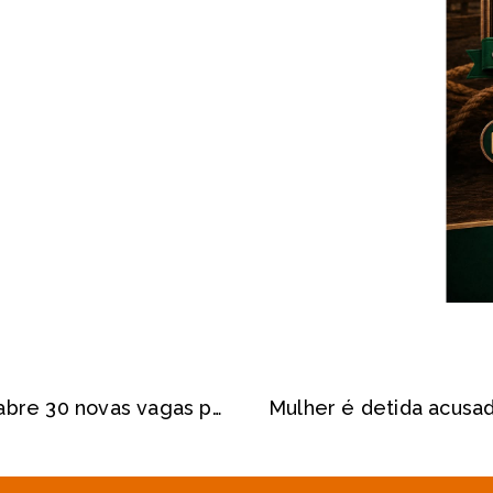
Em Pompéia, UNIVESP forma 20 e abre 30 novas vagas para nove cursos