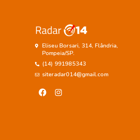
Eliseu Borsari, 314, Flândria,
Pompeia/SP.
(14) 991985343
siteradar014@gmail.com