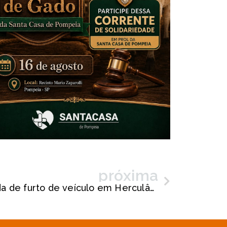
próxima
Mulher é detida acusada de furto de veículo em Herculândia