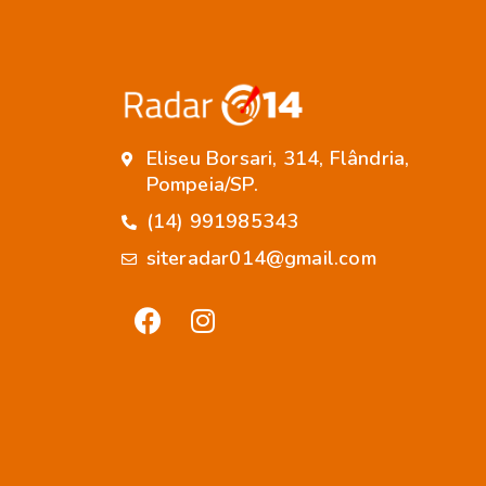
Eliseu Borsari, 314, Flândria,
Pompeia/SP.
(14) 991985343
siteradar014@gmail.com