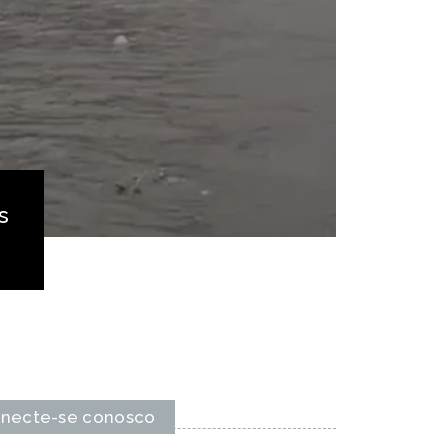
s
necte-se conosco