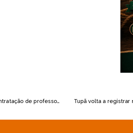
Herculândia abre processo para contratação de professores
Tupã volta a registrar