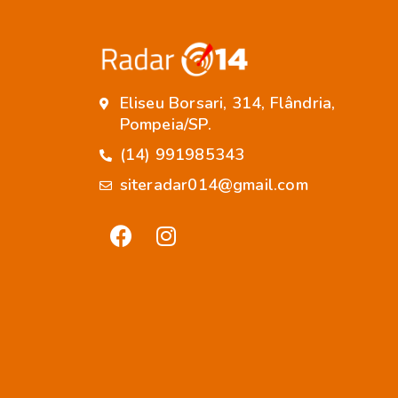
Eliseu Borsari, 314, Flândria,
Pompeia/SP.
(14) 991985343
siteradar014@gmail.com