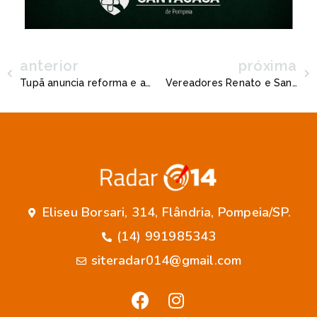
anterior
próxima
Tupã anuncia reforma e amplas melhorias no campo de futebol da Vila Rita de Cássia
Vereadores Renato e Sandra cobram sistema de monitoramento por câmeras em Quintana
Eliseu Borsari, 314, Flândria, Pompeia/SP.
(14) 991985343
siteradar014@gmail.com