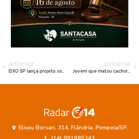
anterior
próxima
EIXO SP lança projeto social em Pompéia enquanto prefeitura abandonar o “Judô em Ação”
Jovem que matou cachorro a facadas é liberado após audiência de custódia em Marília
Eliseu Borsari, 314, Flândria, Pompeia/SP.
(14) 991985343