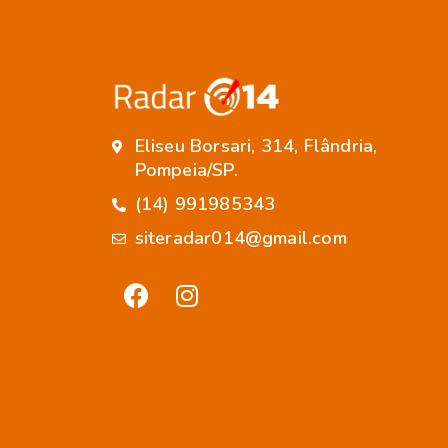
Eliseu Borsari, 314, Flândria,
Pompeia/SP.
(14) 991985343
siteradar014@gmail.com