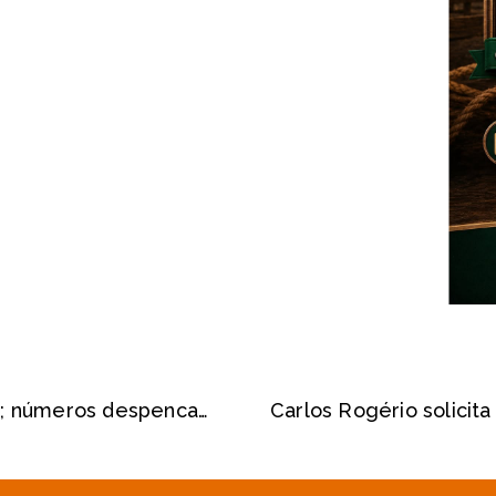
Garça segue no combate a dengue; números despencam nas últimas semanas