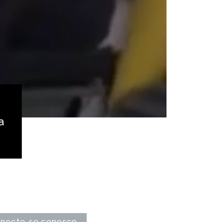
a
necte-se conosco