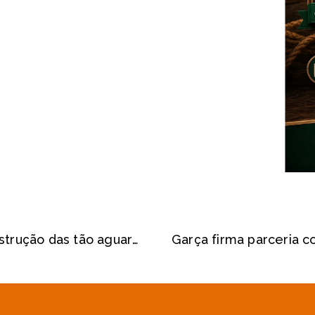
Vera Cruz assina convênio para construção das tão aguardadas galerias pluviais