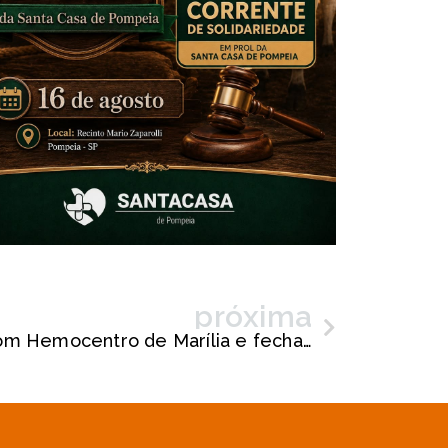
próxima
Garça firma parceria com Hemocentro de Marília e fecha datas para doações de sangue