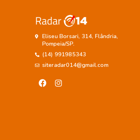
Eliseu Borsari, 314, Flândria,
Pompeia/SP.
(14) 991985343
siteradar014@gmail.com