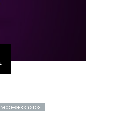
a
necte-se conosco