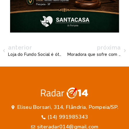
anterior
próxima
Loja do Fundo Social é ótima opção para presente do dia das mães e ajudar famílias em Herculândia
Moradora que sofre com insuficiência cardíaca e renal fica sem atendimento e faz denúncia sobre saúde de Pompéia
Eliseu Borsari, 314, Flândria, Pompeia/SP.
(14) 991985343
siteradar014@gmail.com