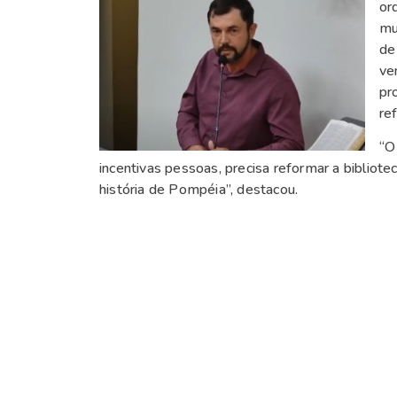
or
mu
de
ve
pr
re
“O
incentivas pessoas, precisa reformar a bibliotec
história de Pompéia”, destacou.