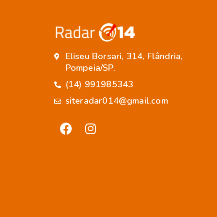
Eliseu Borsari, 314, Flândria,
Pompeia/SP.
(14) 991985343
siteradar014@gmail.com