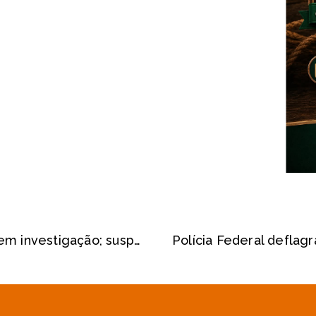
Garça tem sete casos de covid-19 em investigação; suspeitos estão isolados