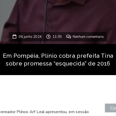
06 junho 2024
11:05
Nenhum comentario
Em Pompéia, Plínio cobra prefeita Tina
sobre promessa “esquecida” de 2016
Co
vereador Plínoo Arf Leal apresentou, em sessão