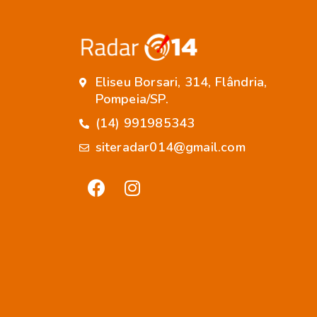
Eliseu Borsari, 314, Flândria,
Pompeia/SP.
(14) 991985343
siteradar014@gmail.com