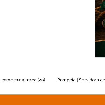
Mutirão da limpeza em Herculândia começa na terça (29) e vai até o dia 14 de novembro