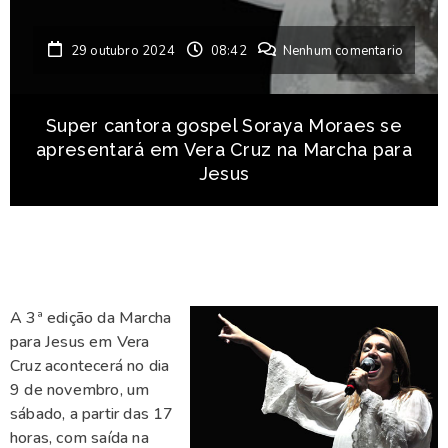
29 outubro 2024
08:42
Nenhum comentario
Super cantora gospel Soraya Moraes se
apresentará em Vera Cruz na Marcha para
Jesus
A 3ª edição da Marcha
para Jesus em Vera
Cruz acontecerá no dia
9 de novembro, um
sábado, a partir das 17
horas, com saída na