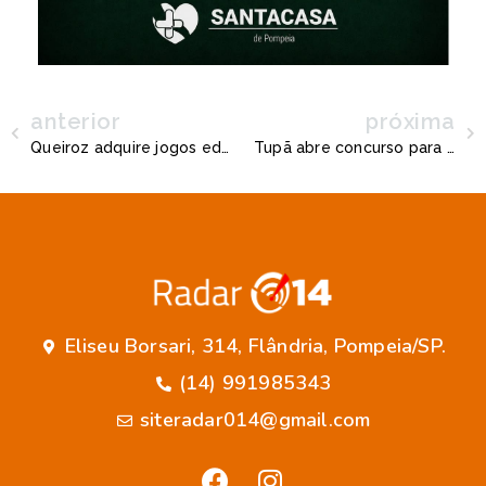
anterior
próxima
Queiroz adquire jogos educativos e interativos para alunos da rede municipal
Tupã abre concurso para contratação temporária de professores; confira o edital
Eliseu Borsari, 314, Flândria, Pompeia/SP.
(14) 991985343
siteradar014@gmail.com