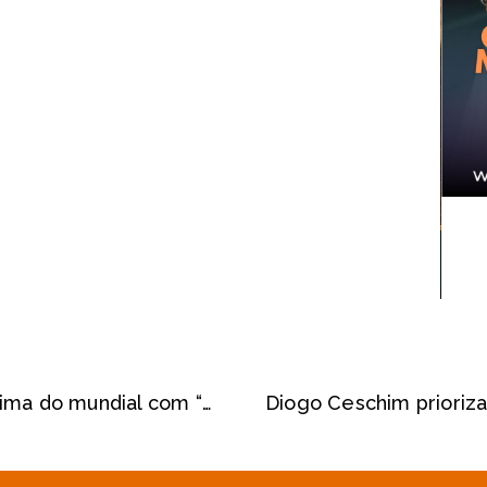
Junho chega e Pompeia entra no clima do mundial com “Rua da Copa” com arte feita por moradores
Categorias
Últimas notíc