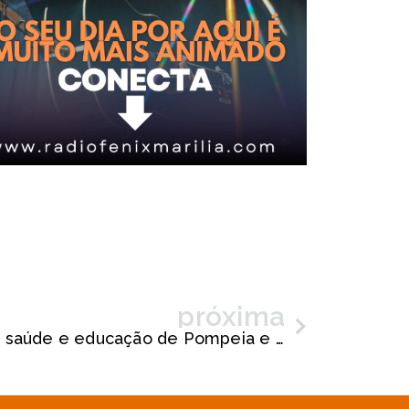
próxima
Diogo Ceschim prioriza saúde e educação de Pompeia e opta contratar solução mais barata para o transporte público
ias