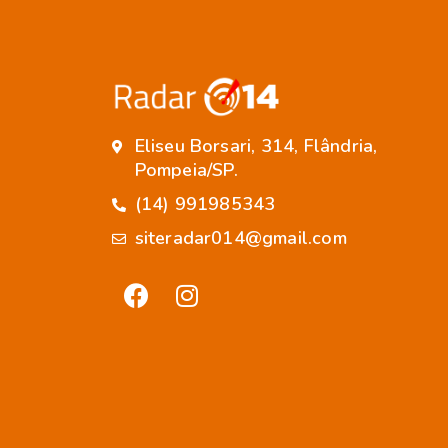
Eliseu Borsari, 314, Flândria,
Pompeia/SP.
(14) 991985343
siteradar014@gmail.com