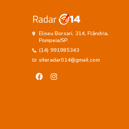
Eliseu Borsari, 314, Flândria,
Pompeia/SP.
(14) 991985343
siteradar014@gmail.com