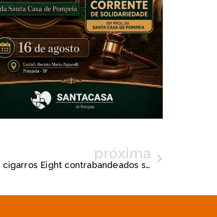
próxima
Quase 70 mil maços de cigarros Eight contrabandeados são apreendidos na região